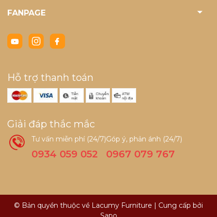
FANPAGE
Hỗ trợ thanh toán
Giải đáp thắc mắc
Tư vấn miễn phí (24/7)
Góp ý, phản ánh (24/7)
0934 059 052
0967 079 767
© Bản quyền thuộc về Lacumy Furniture
|
Cung cấp bởi
Sapo