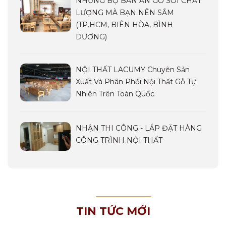
NHỮNG BỘ BÀN ĂN GỖ SỒI CHẤT
LƯỢNG MÀ BẠN NÊN SẮM
(TP.HCM, BIÊN HÒA, BÌNH
DƯƠNG)
NỘI THẤT LACUMY Chuyên Sản
Xuất Và Phân Phối Nội Thất Gỗ Tự
Nhiên Trên Toàn Quốc
NHẬN THI CÔNG - LẮP ĐẶT HÀNG
CÔNG TRÌNH NỘI THẤT
TIN TỨC MỚI