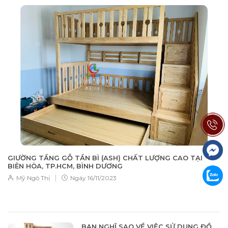
GIƯỜNG TẦNG GỖ TẦN BÌ (ASH) CHẤT LƯỢNG CAO TẠI
BIÊN HÒA, TP.HCM, BÌNH DƯƠNG
|
Mỹ Ngô Thị
Ngày
16/11/2023
BẠN NGHĨ SAO VỀ VIỆC SỬ DỤNG ĐỒ