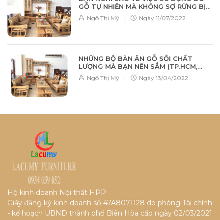
GỖ TỰ NHIÊN MÀ KHÔNG SỢ RỪNG BỊ
TÀN PHÁ?????
|
Ngô Thị Mỹ
Ngày
11/07/2022
NHỮNG BỘ BÀN ĂN GỖ SỒI CHẤT
LƯỢNG MÀ BẠN NÊN SẮM (TP.HCM,
BIÊN HÒA, BÌNH DƯƠNG)
|
Ngô Thị Mỹ
Ngày
13/04/2022
Hộ kinh doanh Nội thất HPP
Giấy đăng ký kinh doanh số 47A8071128 do phòng Tài chính
- kế hoạch UBND thành phố Biên Hòa cấp ngày 02/03/2021