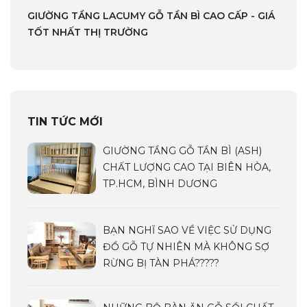
GIƯỜNG TẦNG LACUMY GỖ TẦN BÌ CAO CẤP - GIÁ
TỐT NHẤT THỊ TRƯỜNG
TIN TỨC MỚI
GIƯỜNG TẦNG GỖ TẦN BÌ (ASH)
CHẤT LƯỢNG CAO TẠI BIÊN HÒA,
TP.HCM, BÌNH DƯƠNG
BẠN NGHĨ SAO VỀ VIỆC SỬ DỤNG
ĐỒ GỖ TỰ NHIÊN MÀ KHÔNG SỢ
RỪNG BỊ TÀN PHÁ?????