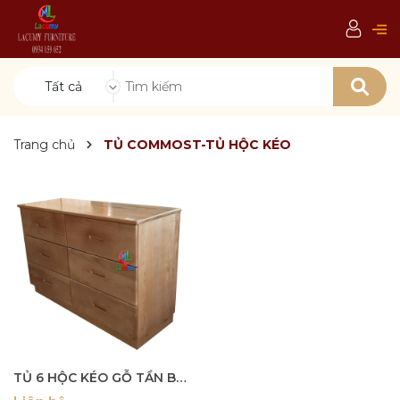
Tất cả
Trang chủ
TỦ COMMOST-TỦ HỘC KÉO
TỦ 6 HỘC KÉO GỖ TẦN BÌ (SỒI NGA) - TCM01