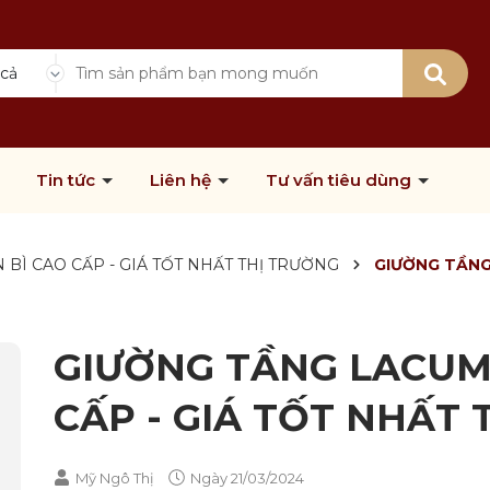
 cả
Tin tức
Liên hệ
Tư vấn tiêu dùng
BÌ CAO CẤP - GIÁ TỐT NHẤT THỊ TRƯỜNG
GIƯỜNG TẦNG
GIƯỜNG TẦNG LACUM
CẤP - GIÁ TỐT NHẤT
Mỹ Ngô Thị
Ngày
21/03/2024