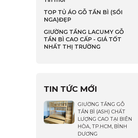
Tin mới
TOP TỦ ÁO GỖ TẦN BÌ (SỒI
NGA)ĐẸP
GIƯỜNG TẦNG LACUMY GỖ
TẦN BÌ CAO CẤP - GIÁ TỐT
NHẤT THỊ TRƯỜNG
TIN TỨC MỚI
GIƯỜNG TẦNG GỖ
TẦN BÌ (ASH) CHẤT
LƯỢNG CAO TẠI BIÊN
HÒA, TP.HCM, BÌNH
DƯƠNG