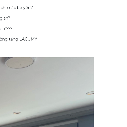
 cho các bé yêu?
gian?
a rẻ???
 giường tầng LACUMY