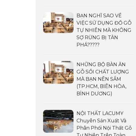
BẠN NGHĨ SAO VỀ
VIỆC SỬ DỤNG ĐỒ GỖ
TỰ NHIÊN MÀ KHÔNG
SỢ RỪNG BỊ TÀN
PHÁ?????
NHỮNG BỘ BÀN ĂN
GỖ SỒI CHẤT LƯỢNG
MÀ BẠN NÊN SẮM
(TP.HCM, BIÊN HÒA,
BÌNH DƯƠNG)
NỘI THẤT LACUMY
Chuyên Sản Xuất Và
Phân Phối Nội Thất Gỗ
Tự Nhiên Trên Toàn