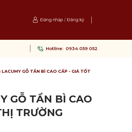
Đăng nhập
/
Đăng ký
Hotline:
0934 059 052
 LACUMY GỖ TẦN BÌ CAO CẤP - GIÁ TỐT
Y GỖ TẦN BÌ CAO
 THỊ TRƯỜNG