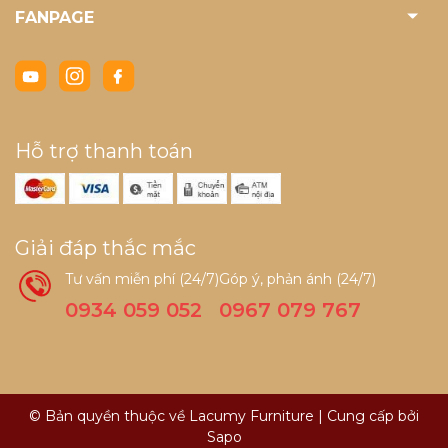
FANPAGE
Hỗ trợ thanh toán
Giải đáp thắc mắc
Tư vấn miễn phí (24/7)
Góp ý, phản ánh (24/7)
0934 059 052
0967 079 767
© Bản quyền thuộc về Lacumy Furniture
|
Cung cấp bởi
Sapo