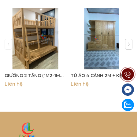
GIƯỜNG 2 TẦNG (1M2-1M4) CẦU THANG LEO GỖ TẦN BÌ - GN31
TỦ ÁO 4 CÁNH 2M + KỆ TẦNG GỖ TẦN BÌ - TU22/23 (kệ trái/phải)
Liên hệ
Liên hệ